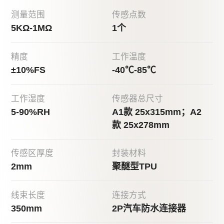
测量范围
传感点数
5KΩ-1MΩ
1个
精度
工作温度
±10%FS
-40℃-85℃
工作湿度
传感器总尺寸
5-90%RH
A1款 25x315mm；A2
款 25x278mm
传感区厚度
封装材料
2mm
聚醚型TPU
线束长度
连接方式
350mm
2P汽车防水连接器