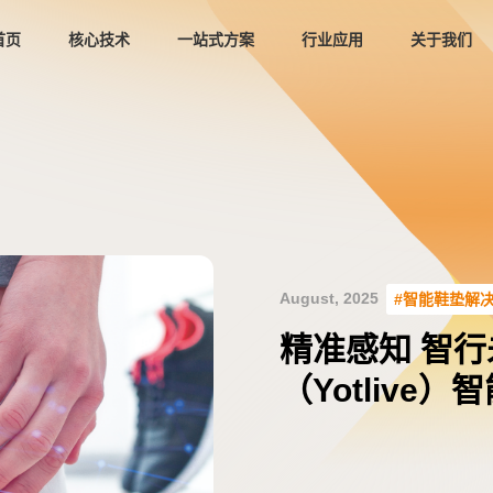
首页
核心技术
一站式方案
行业应用
关于我们
September, 2024
September, 2025
August, 2025
March, 2025
September, 2024
September, 2025
August, 2025
#智能鞋垫解
感知未来 期待再
尧乐科技（Yot
产品推介 | 
Sensor SZ
感知未来 期待再
尧乐科技（Yot
精准感知 智行
CHINA 202
与轻量化创新
器，驱动智能
能，邀您共探
CHINA 202
与轻量化创新
（Yotliv
智能新篇章