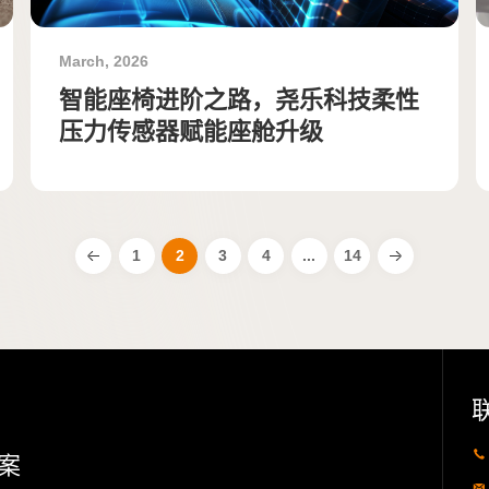
March, 2026
智能座椅进阶之路，尧乐科技柔性
压力传感器赋能座舱升级
1
2
3
4
...
14
案