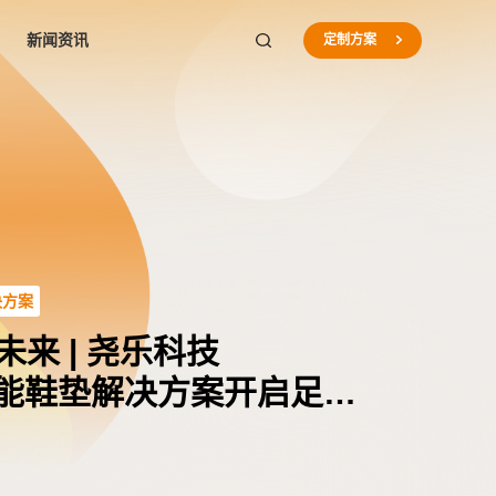
新闻资讯
定制方案
决方案
聚 | 尧乐科技SENSOR
live）荣获「希熠奖·材料
电动两轮车鞍座占位检测传感
 2025 | 尧乐科技携手纤知智
聚 | 尧乐科技SENSOR
live）荣获「希熠奖·材料
未来 | 尧乐科技
4 精彩回顾
奖」
安全双升级
柔性压力感知新边界
4 精彩回顾
奖」
e）智能鞋垫解决方案开启足下