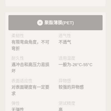
聚酯薄膜(PET)
柔韧性
透气性
有限弯曲角度，不可
不透气
弯折
耐久性
适用温度
遇冲击和高压力易损
一般为-26°C-55°C
坏
表面适应性
异物感
对表面硬度有一定要
较强的异物感
求
弹性
测试精度
无弹性
高