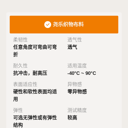
测试系统特性
尧乐织物布料
柔韧性
透气性
任意角度可弯曲可弯
透气
折
耐久性
适用温度
抗冲击，耐高压
-40°C ~ 90°C
表面适应性
异物感
硬性和软性表面均适
零异物感
用
弹性
测试精度
可选无弹性或有弹性
较高
结构